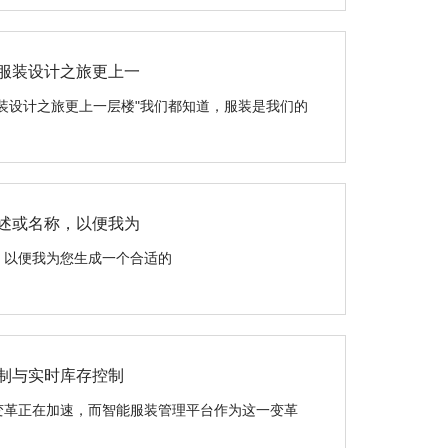
服装设计之旅更上一
装设计之旅更上一层楼"我们都知道，服装是我们的
述或名称，以便我为
，以便我为您生成一个合适的
制与实时库存控制
变革正在加速，而智能服装管理平台作为这一变革