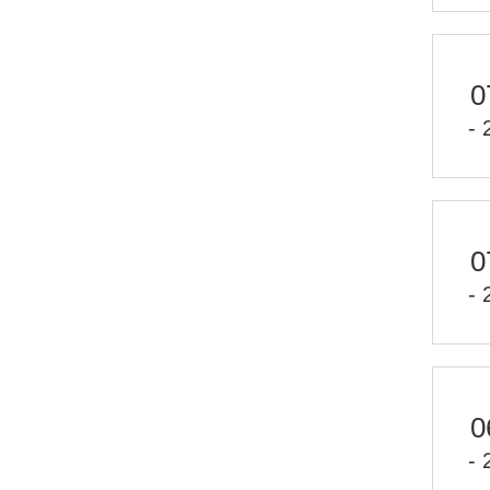
0
- 
0
- 
0
- 