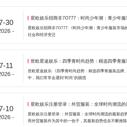
星欧娱乐招商非7O777：时尚少年潮：青少年
7-30
星欧娱乐招商非7O777:《时尚少年潮：青少年服装市
2026 -
社会和经济变迁
世欧星途娱乐：四季青时尚趋势：精选四季青服
7-11
世欧星途娱乐:《四季青时尚趋势：精选四季青服装品牌
2026 -
中，我们常常会遇到“时尚”的困惑
星欧娱乐注册登录：外贸服装：全球时尚潮流的
7-10
星欧娱乐注册登录:：外贸服装：全球时尚潮流的最新趋
2026 -
而外贸服装作为其中的一份子，其最新趋势也在不断推陈