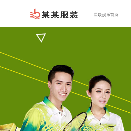
星欧娱乐首页